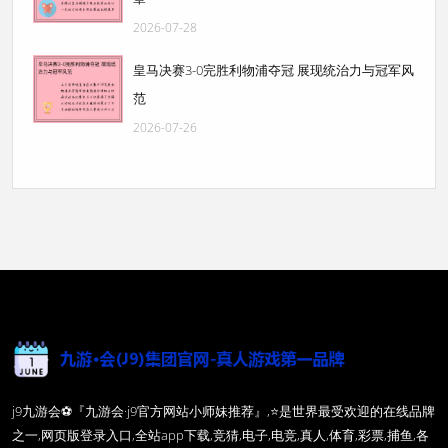
2026-07-28
皇马决赛3-0完胜利物浦夺冠 展现统治力与冠军风
范
2026-07-26
j9九游会⚽️『九游会·j9官方网站小师妹推荐』,⭐️是世界最受欢迎的在线品牌
之一,网页版登录入口,全站app下载,竞猜,电子,电竞,真人,体育,彩票,捕鱼,各