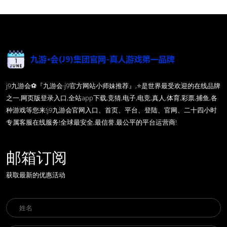
j9九游会⚽️『九游会·j9官方网站小师妹推荐』,⭐️是世界最受欢迎的在线品牌
之一,网页版登录入口,全站app下载,竞猜,电子,电竞,真人,体育,彩票,捕鱼,各
种游戏等您来!j9九游会官网入口、首页、平台、登陆、官网、二十四小时
专属客服在线服务!全球最安全,最信誉,最公平的平台运营商!
邮箱订阅
获取最新的优惠活动