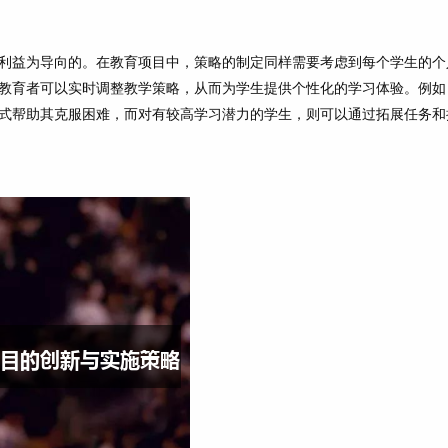
利益为导向的。在教育项目中，策略的制定同样需要考虑到每个学生的个
教育者可以实时调整教学策略，从而为学生提供个性化的学习体验。例如
式帮助其克服困难，而对有较高学习潜力的学生，则可以通过拓展任务和