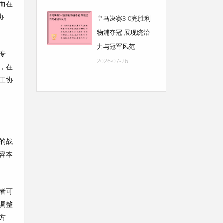
而在
协
皇马决赛3-0完胜利
物浦夺冠 展现统治
力与冠军风范
专
2026-07-26
，在
工协
的战
容本
者可
调整
方