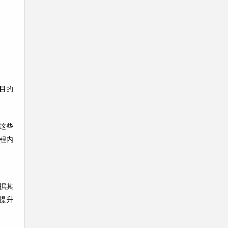
目的
这些
程内
据其
提升