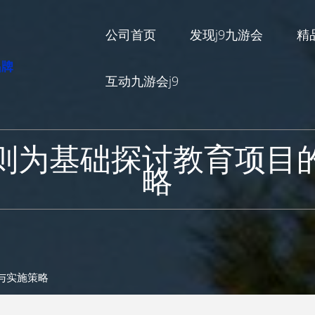
公司首页
发现j9九游会
精
互动九游会j9
则为基础探讨教育项目
略
与实施策略