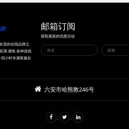
邮箱订阅
获取最新的优惠活动
最受欢迎的在线品牌之
,彩票,捕鱼,各种游戏
十四小时专属客服在
六安市哈熊教246号