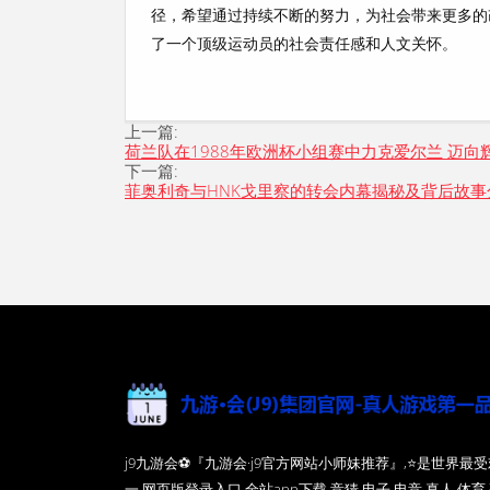
径，希望通过持续不断的努力，为社会带来更多的
了一个顶级运动员的社会责任感和人文关怀。
上一篇:
荷兰队在1988年欧洲杯小组赛中力克爱尔兰 迈向
下一篇:
菲奥利奇与HNK戈里察的转会内幕揭秘及背后故事
j9九游会⚽️『九游会·j9官方网站小师妹推荐』,⭐️是世界
一,网页版登录入口,全站app下载,竞猜,电子,电竞,真人,体育