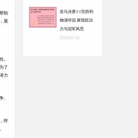
皇马决赛3-0完胜利
帮助
物浦夺冠 展现统治
，展
力与冠军风范
2026-07-26
性。
为了
潜力
争、
，呼
。