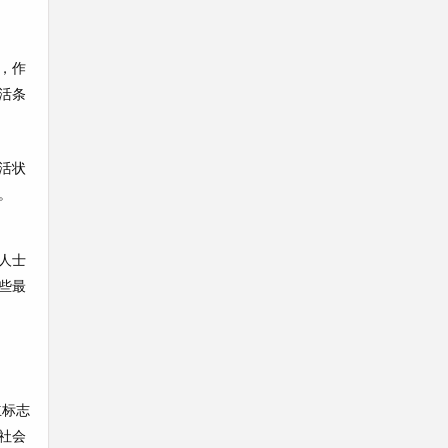
，作
活条
活状
。
人士
些最
立标志
社会