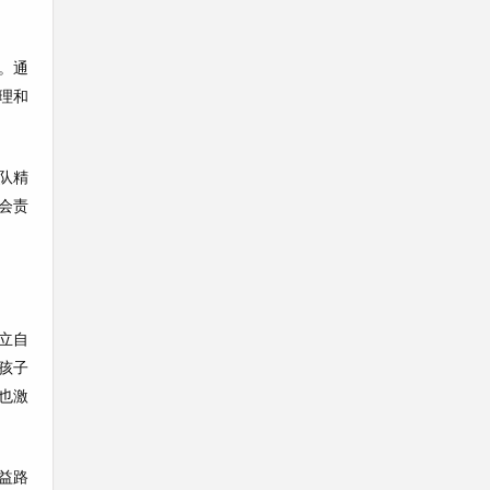
。通
理和
队精
会责
立自
孩子
也激
益路