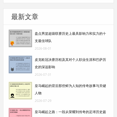
最新文章
盘点男篮超级联赛历史上最具影响力和实力的十
支最佳球队
2026-08-01
皮克欧冠决赛历程及其对个人职业生涯和巴萨历
史的深远影响
2026-07-31
皇马崛起的背后那些鲜为人知的传奇故事与关键
人物
2026-07-29
皇马崛起之路：一段从荣耀到传奇的足球历史篇