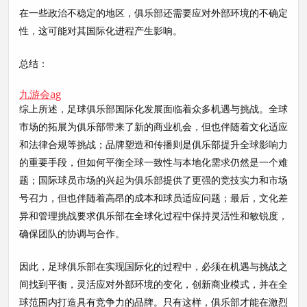
在一些政治不稳定的地区，俱乐部还需要应对外部环境的不确定
性，这可能对其国际化进程产生影响。
总结：
九游会ag
综上所述，足球俱乐部国际化发展面临着众多机遇与挑战。全球
市场的拓展为俱乐部带来了新的商业机会，但也伴随着文化适应
和法律合规等挑战；品牌塑造和传播则是俱乐部提升全球影响力
的重要手段，但如何平衡全球一致性与本地化需求仍然是一个难
题；国际球员市场的兴起为俱乐部提供了更强的竞技实力和市场
号召力，但也伴随着高昂的成本和球员适应问题；最后，文化差
异和管理挑战要求俱乐部在全球化过程中保持灵活性和敏锐度，
确保团队的协调与合作。
因此，足球俱乐部在实现国际化的过程中，必须在机遇与挑战之
间找到平衡，灵活应对外部环境的变化，创新商业模式，并在全
球范围内打造具有竞争力的品牌。只有这样，俱乐部才能在激烈