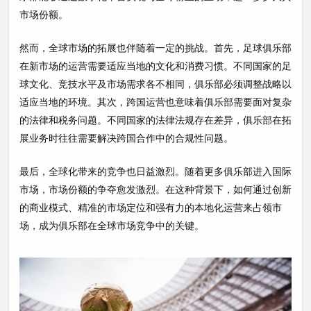
市场份额。
然而，全球市场的拓展也伴随着一定的挑战。首先，足球俱乐部
在新市场的运营需要适应当地的文化和消费习惯。不同国家的足
球文化、竞技水平及市场需求各不相同，俱乐部必须调整战略以
适应当地的环境。其次，跨国运营也意味着俱乐部需要面对复杂
的法律和税务问题。不同国家的法律法规存在差异，俱乐部在拓
展业务时往往需要解决跨国合作中的合规性问题。
最后，全球化带来的竞争也日益激烈。随着更多俱乐部进入国际
市场，市场份额的争夺愈发激烈。在这种背景下，如何通过创新
的商业模式、精准的市场定位和强有力的本地化运营来占领市
场，成为俱乐部在全球市场竞争中的关键。