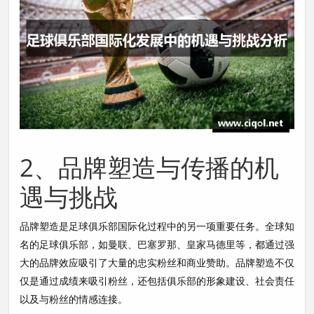
2、品牌塑造与传播的机
遇与挑战
品牌塑造是足球俱乐部国际化过程中的另一项重要任务。全球知
名的足球俱乐部，如曼联、巴塞罗那、皇家马德里等，都通过强
大的品牌效应吸引了大量的忠实粉丝和商业赞助。品牌塑造不仅
仅是通过成绩来吸引粉丝，还包括俱乐部的形象建设、社会责任
以及与粉丝的情感连接。