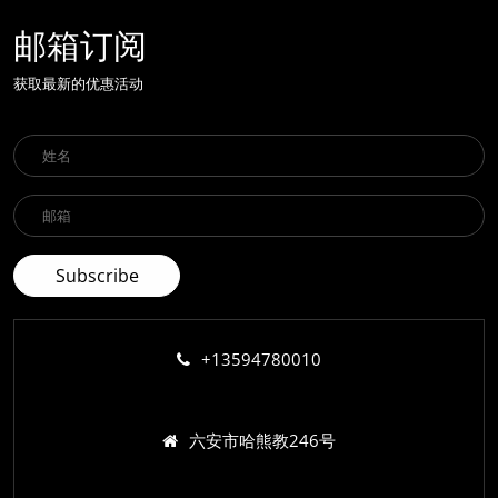
邮箱订阅
获取最新的优惠活动
+13594780010
六安市哈熊教246号