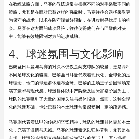
在教练战略方面，马赛的教练通常会根据不同的对手采取不同的
策略，尤其是在面对巴黎这样的强敌时，马赛往往会选择采取更
为保守的战术，以求在防守端做好限制，在进攻时寻找反击的机
会。马赛在这方面的成功经验，往往使得他们在与巴黎的对决
中，能够有效地限制对方的进攻威胁。
4、球迷氛围与文化影响
巴黎圣日耳曼与马赛的对决不仅仅是两支球队的较量，更是两种
不同足球文化的碰撞。巴黎圣日耳曼代表着现代化、全球化的足
球理念，他们的球迷群体遍布全球。巴黎的主场王子公园球场充
满了豪华与现代感，球迷群体以中产阶级及国际富裕阶层为主，
球队的比赛吸引了大量的国际关注与媒体报道。然而，这种全球
化的球迷基础，也让巴黎的本土球迷常常感受到一定的疏远感。
马赛则代表着法甲的传统和坚韧精神，球队的球迷群体更加本土
化，充满了激情与忠诚。马赛的球迷素来以狂热著称，尤其是在
主场，球迷的热情和支持往往能成为球队的第12人。瓦尔多姆