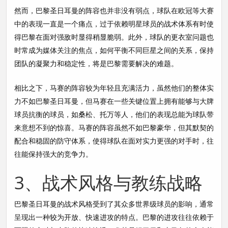
然而，巴黎圣日耳曼的阵容也并非没有弱点，球队在欧冠等大赛
中的表现一直是一个痛点，过于依赖明星球员的战术体系有时使
得巴黎在面对强敌时显得稍显脆弱。此外，球队的更衣室问题也
时常成为媒体关注的焦点，如何平衡不同巨星之间的关系，保持
团队的凝聚力和稳定性，将是巴黎需要解决的难题。
相比之下，马赛的阵容较为年轻且充满活力，虽然他们的整体实
力不如巴黎圣日耳曼，但马赛在一些关键位置上拥有能够与大牌
球员抗衡的球员，如桑松、托万等人，他们的表现总能为球队带
来意想不到的惊喜。马赛的阵容虽然不如巴黎豪华，但其默契的
配合和稳固的防守体系，使得球队在面对实力更强的对手时，往
往能保持强大的竞争力。
3、战术风格与教练战略
巴黎圣日耳曼的战术风格受到了其众多世界级球员的影响，通常
呈现出一种较为开放、快速进攻的特点。巴黎的进攻往往依赖于