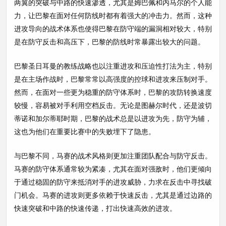
两翼的突破与中路的快速渗透，尤其是姆巴佩和内马尔的个人能
力，让巴黎在面对任何防线时都有着强大的冲击力。然而，这种
进攻导向的战术体系也使得巴黎在防守端的漏洞相对较大，特别
是在防守反击和高压下，巴黎的防线时常暴露出较大的问题。
巴黎圣日耳曼的教练战略也以注重进攻和压迫性打法为主，特别
是在主场作战时，巴黎常常以高强度的控球和进攻来压制对手。
然而，在面对一些更为稳重的防守体系时，巴黎的攻防转换速度
较慢，容易被对手利用空档反击。无论是图赫尔时代，还是波切
蒂诺和加尔蒂耶时期，巴黎的战术总是以进攻为先，防守为辅，
这也为他们在重要比赛中的失败埋下了隐患。
与巴黎不同，马赛的战术风格则更加注重团队配合与防守反击。
马赛的防守体系通常较为紧凑，尤其在面对强敌时，他们更倾向
于通过稳固的防守来抵消对手的进攻威胁，力求在反击中寻找破
门机会。马赛的进攻则更多依赖于快速反击，尤其是通过边路的
快速突破和中路的快速传递，打出快速高效的进攻。