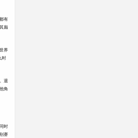
都有
其巅
世界
么时
。退
他角
同时
别赛