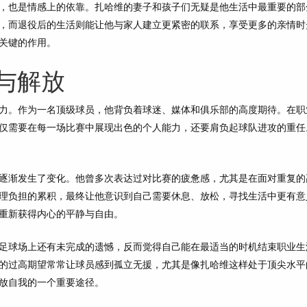
，也是情感上的依靠。扎哈维的妻子和孩子们无疑是他生活中最重要的部
，而退役后的生活则能让他与家人建立更紧密的联系，享受更多的亲情时
关键的作用。
与解放
力。作为一名顶级球员，他背负着球迷、媒体和俱乐部的高度期待。在职
仅需要在每一场比赛中展现出色的个人能力，还要肩负起球队进攻的重任
逐渐发生了变化。他曾多次表达过对比赛的疲惫感，尤其是在面对重复的
理负担的累积，最终让他意识到自己需要休息、放松，寻找生活中更有意
重新获得内心的平静与自由。
足球场上还有未完成的遗憾，反而觉得自己能在最适当的时机结束职业生
的过高期望常常让球员感到孤立无援，尤其是像扎哈维这样处于顶尖水平
放自我的一个重要途径。