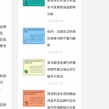
教育理念对青少年成
长与发展的深远影响
分析
2026-08-04
浓厚
祖玛：法国后卫的强
态、
壮体格与防守魅力解
职业
析
者全
2026-08-02
皇马能否逆袭巴萨重
夺西甲霸主地位并打
年的
破长久统治
问
2026-07-30
。
球员职业生涯回顾如
何提升其品牌代言价
定的
值与市场影响力分析