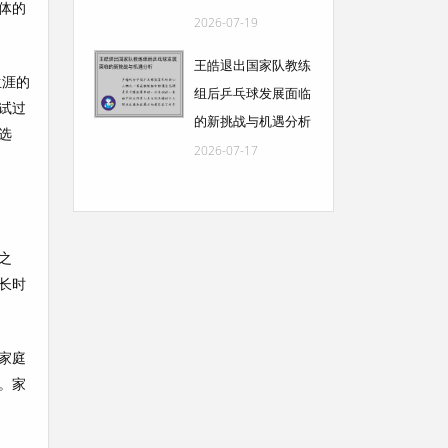
体的
2026-07-19
王皓退出国家队教练
生涯的
组后乒乓球发展面临
试过
的新挑战与机遇分析
选
2026-07-17
之
长时
家庭
。家