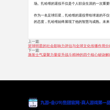
场。扎哈维的退役不仅是个人职业生涯的一次重要
作为一名足球巨星，扎哈维的退役带给球迷的不仅
的态度，扎哈维始终展现了他的智慧与成熟。未来
上一篇:
篮球明星的社会影响力评估与全球文化传播作用分
下一篇:
激发士气凝聚力量提升战斗精神的四个核心秘诀解