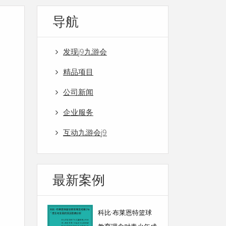
导航
发现j9九游会
精品项目
公司新闻
企业服务
互动九游会j9
最新案例
科比·布莱恩特篮球