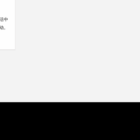
活中
动。