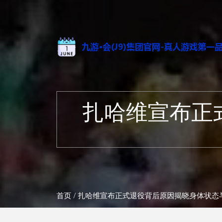
扎哈维宣布正
首页
/ 扎哈维宣布正式退役背后原因揭晓身体状