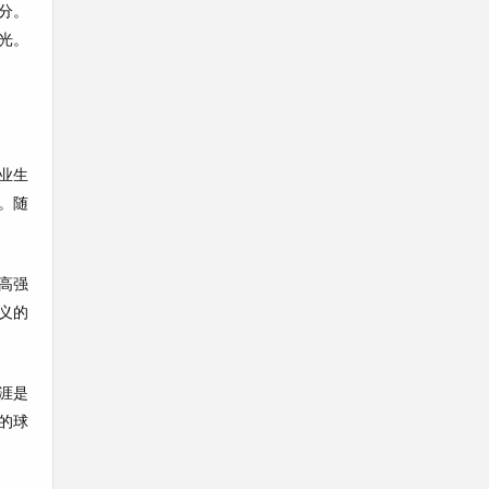
分。
光。
业生
。随
高强
义的
涯是
的球