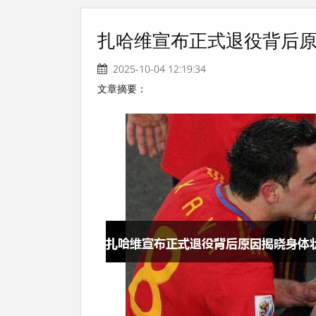
扎哈维宣布正式退役背后
2025-10-04 12:19:34
文章摘要：