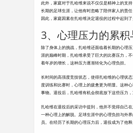
此外，家庭对于扎哈维来说不仅仅是精神上的支持
长期的足球生涯，让他有时忽略了陪伴家人的责任
因此，家庭因素在扎哈维决定退役的过程中起到了
3、心理压力的累积
除了身体上的挑战，扎哈维还面临着长期的心理压
涯的巅峰时期，扎哈维承受了巨大的比赛压力，不
着年岁的增长，这种压力逐渐转化为心理负担。
长时间的高强度竞技状态，使得扎哈维的心理状态
度训练和比赛时，心理上的疲惫更为明显。这种心
事物。退役后，扎哈维有机会彻底放下这些压力，
扎哈维在退役后的采访中提到，他并不觉得自己在
一种心理上的解脱。足球生涯中的心理负担与外界
员。在经历了长期的心理压力后，退役成为了他释