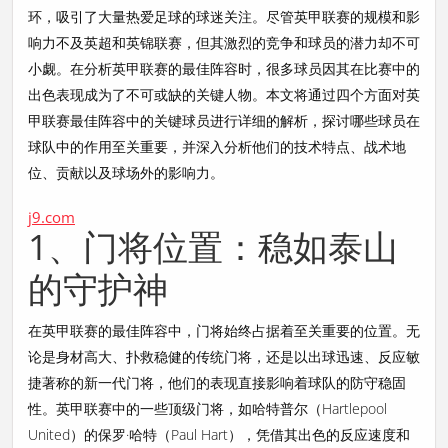
环，吸引了大量热爱足球的球迷关注。尽管英甲联赛的规模和影
响力不及英超和英锦联赛，但其激烈的竞争和球员的潜力却不可
小觑。在分析英甲联赛的最佳阵容时，很多球员因其在比赛中的
出色表现成为了不可或缺的关键人物。本文将通过四个方面对英
甲联赛最佳阵容中的关键球员进行详细的解析，探讨哪些球员在
球队中的作用至关重要，并深入分析他们的技术特点、战术地
位、贡献以及球场外的影响力。
j9.com
1、门将位置：稳如泰山
的守护神
在英甲联赛的最佳阵容中，门将始终占据着至关重要的位置。无
论是身材高大、扑救稳健的传统门将，还是以出球迅速、反应敏
捷著称的新一代门将，他们的表现直接影响着球队的防守稳固
性。英甲联赛中的一些顶级门将，如哈特普尔（Hartlepool
United）的保罗·哈特（Paul Hart），凭借其出色的反应速度和