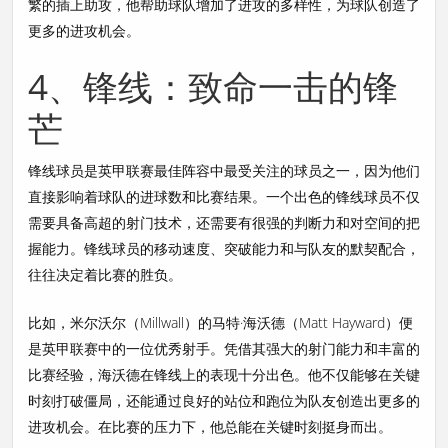
繁的插上助攻，他帮助球队增加了进攻的多样性，为球队创造了
更多的进攻机会。
4、锋线：致命一击的锋
芒
锋线球员是英甲联赛最佳阵容中最受关注的球员之一，因为他们
直接影响着球队的进球数和比赛结果。一个出色的锋线球员不仅
需要具备高超的射门技术，还需要有很强的判断力和对空间的把
握能力。锋线球员的移动速度、突破能力和与队友的默契配合，
往往决定着比赛的胜负。
比如，米尔沃尔（Millwall）的马特·海沃德（Matt Hayward）便
是英甲联赛中的一位优秀射手。凭借其强大的射门能力和丰富的
比赛经验，海沃德在锋线上的表现十分出色。他不仅能够在关键
时刻打破僵局，还能通过良好的站位和跑位为队友创造出更多的
进攻机会。在比赛的压力下，他总能在关键时刻挺身而出。