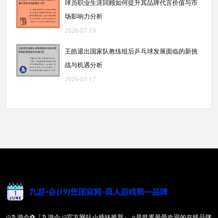
球员职业生涯回顾如何提升其品牌代言价值与市
场影响力分析
2026-07-19
王皓退出国家队教练组后乒乓球发展面临的新挑
战与机遇分析
2026-07-17
j9九游会⚽️『九游会·j9官方网站小师妹推荐』,⭐️是世界最受欢迎的在线品牌