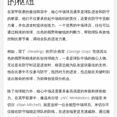
的枢纽
在英甲联赛的最佳阵容中，核心中场球员通常是球队进攻和防守
的桥梁。他们不仅要承担起中场组织的责任，还要在防守中贡献
力量，并在进攻时提供创造力。一个优秀的中场球员，往往可以
通过精准的传球、出色的视野和敏锐的判断力，帮助球队有效地
控制比赛节奏，调动全队的进攻力量。
例如，雷丁（Reading）的乔治·格雷（George Gray）凭借其出
色的视野和精准的长短传球能力，一直是球队中场的核心人物。
无论是在防守时还是进攻时，格雷总能为队友提供最佳的支持。
他在比赛中不仅参与防守，抵挡对方的进攻，也总能在关键时刻
送出致命的传球，为前锋创造得分机会。
除了传球能力外，核心中场还需要具备高强度的奔跑和拼抢能
力。在英甲联赛中，像温布尔登（AFC Wimbledon）的瑞安·米
切尔（Ryan Mitchell）就是这样一位全能型中场球员。米切尔不
仅能在防守端稳定球队的防线，在进攻端更是充满威胁。通过频