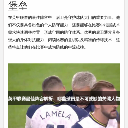
堡垒
在英甲联赛的最佳阵容中，后卫是守护球队大门的重要力量。他
们不仅要具备出色的个人防守能力，还要能够在比赛中根据战术
需求快速调整位置，形成牢固的防守体系。优秀的后卫通常具备
强大的身体对抗能力、阅读比赛的意识以及精准的传球技术，这
些特点让他们在比赛中成为防线的中流砥柱。