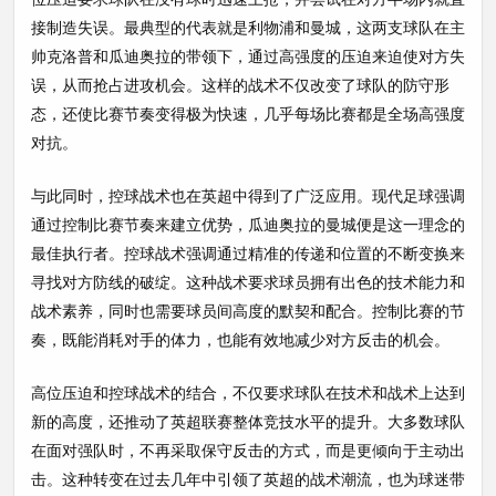
接制造失误。最典型的代表就是利物浦和曼城，这两支球队在主
帅克洛普和瓜迪奥拉的带领下，通过高强度的压迫来迫使对方失
误，从而抢占进攻机会。这样的战术不仅改变了球队的防守形
态，还使比赛节奏变得极为快速，几乎每场比赛都是全场高强度
对抗。
与此同时，控球战术也在英超中得到了广泛应用。现代足球强调
通过控制比赛节奏来建立优势，瓜迪奥拉的曼城便是这一理念的
最佳执行者。控球战术强调通过精准的传递和位置的不断变换来
寻找对方防线的破绽。这种战术要求球员拥有出色的技术能力和
战术素养，同时也需要球员间高度的默契和配合。控制比赛的节
奏，既能消耗对手的体力，也能有效地减少对方反击的机会。
高位压迫和控球战术的结合，不仅要求球队在技术和战术上达到
新的高度，还推动了英超联赛整体竞技水平的提升。大多数球队
在面对强队时，不再采取保守反击的方式，而是更倾向于主动出
击。这种转变在过去几年中引领了英超的战术潮流，也为球迷带