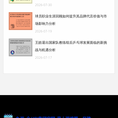
2026-07-30
球员职业生涯回顾如何提升其品牌代言价值与市
场影响力分析
2026-07-19
王皓退出国家队教练组后乒乓球发展面临的新挑
战与机遇分析
2026-07-17