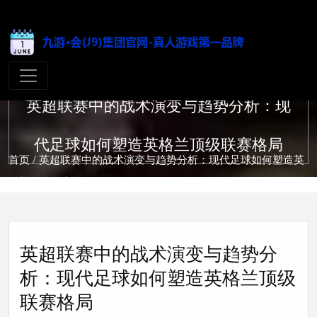
英超联赛中的战术演变与趋势分析：现
代足球如何塑造英格兰顶级联赛格局
首页
/ 英超联赛中的战术演变与趋势分析：现代足球如何塑造英
格兰顶级联赛格局
英超联赛中的战术演变与趋势分
析：现代足球如何塑造英格兰顶级
联赛格局