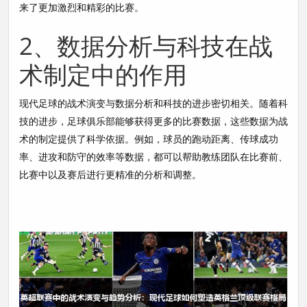
来了更加激烈和精彩的比赛。
2、数据分析与科技在战
术制定中的作用
现代足球的战术演变与数据分析和科技的进步密切相关。随着科
技的进步，足球俱乐部能够获得更多的比赛数据，这些数据为战
术的制定提供了科学依据。例如，球员的跑动距离、传球成功
率、进攻和防守的效率等数据，都可以帮助教练团队在比赛前、
比赛中以及赛后进行更精准的分析和调整。