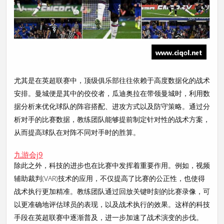
尤其是在英超联赛中，顶级俱乐部往往依赖于高度数据化的战术
安排。曼城便是其中的佼佼者，瓜迪奥拉在带领曼城时，利用数
据分析来优化球队的阵容搭配、进攻方式以及防守策略。通过分
析对手的比赛数据，教练团队能够提前制定针对性的战术方案，
从而提高球队在对阵不同对手时的胜算。
九游会j9
除此之外，科技的进步也在比赛中发挥着重要作用。例如，视频
辅助裁判(VAR)技术的应用，不仅提高了比赛的公正性，也使得
战术执行更加精准。教练团队通过回放关键时刻的比赛录像，可
以更准确地评估球员的表现，以及战术执行的效果。这样的科技
手段在英超联赛中逐渐普及，进一步加速了战术演变的步伐。