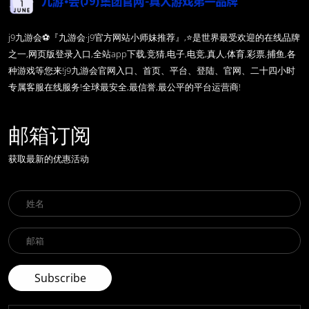
j9九游会⚽️『九游会·j9官方网站小师妹推荐』,⭐️是世界最受欢迎的在线品牌
之一,网页版登录入口,全站app下载,竞猜,电子,电竞,真人,体育,彩票,捕鱼,各
种游戏等您来!j9九游会官网入口、首页、平台、登陆、官网、二十四小时
专属客服在线服务!全球最安全,最信誉,最公平的平台运营商!
邮箱订阅
获取最新的优惠活动