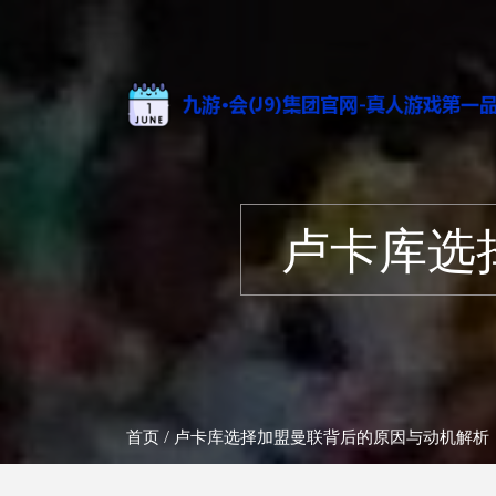
卢卡库选
首页
/ 卢卡库选择加盟曼联背后的原因与动机解析