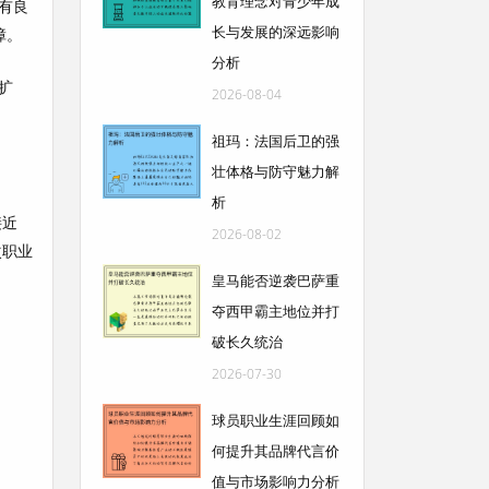
教育理念对青少年成
有良
长与发展的深远影响
障。
分析
扩
2026-08-04
祖玛：法国后卫的强
壮体格与防守魅力解
析
接近
2026-08-02
次职业
皇马能否逆袭巴萨重
夺西甲霸主地位并打
破长久统治
2026-07-30
球员职业生涯回顾如
何提升其品牌代言价
值与市场影响力分析