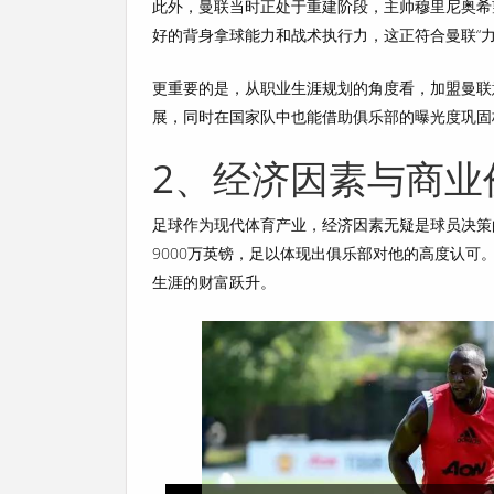
此外，曼联当时正处于重建阶段，主帅穆里尼奥希
好的背身拿球能力和战术执行力，这正符合曼联“
更重要的是，从职业生涯规划的角度看，加盟曼联
展，同时在国家队中也能借助俱乐部的曝光度巩固
2、经济因素与商业
足球作为现代体育产业，经济因素无疑是球员决策
9000万英镑，足以体现出俱乐部对他的高度认
生涯的财富跃升。