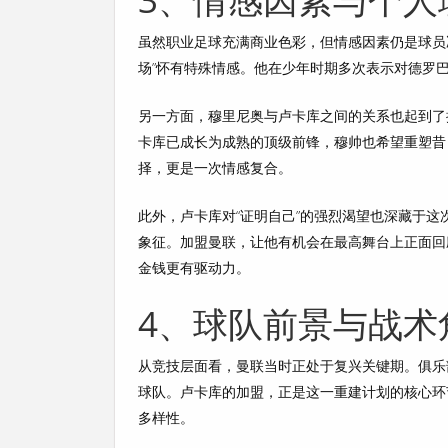
虽然职业足球充满商业色彩，但情感因素仍是球员
场”怀有特殊情感。他在少年时期多次表示对德罗
另一方面，穆里尼奥与卢卡库之间的关系也起到了
卡库已成长为成熟的顶级前锋，穆帅也希望重塑昔
择，更是一次情感复合。
此外，卢卡库对“证明自己”的强烈渴望也深藏于
象征。加盟曼联，让他有机会在最高舞台上正面回
金钱更有驱动力。
4、球队前景与战术
从竞技层面看，曼联当时正处于复兴关键期。俱乐
球队。卢卡库的加盟，正是这一重建计划的核心环
多样性。