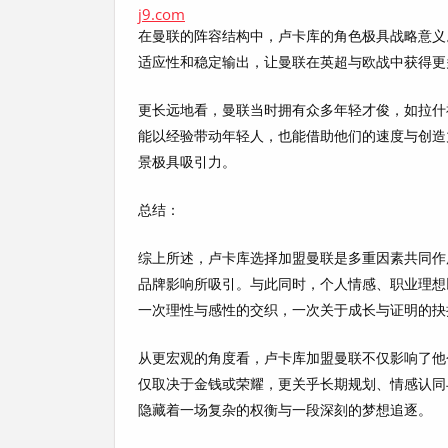
j9.com
在曼联的阵容结构中，卢卡库的角色极具战略意义
适应性和稳定输出，让曼联在英超与欧战中获得更
更长远地看，曼联当时拥有众多年轻才俊，如拉什
能以经验带动年轻人，也能借助他们的速度与创造
景极具吸引力。
总结：
综上所述，卢卡库选择加盟曼联是多重因素共同作
品牌影响所吸引。与此同时，个人情感、职业理想
一次理性与感性的交织，一次关于成长与证明的抉
从更宏观的角度看，卢卡库加盟曼联不仅影响了他
仅取决于金钱或荣耀，更关乎长期规划、情感认同
隐藏着一场复杂的权衡与一段深刻的梦想追逐。