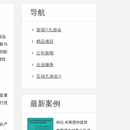
导航
发现j9九游会
深远
精品项目
新与
的影
公司新闻
续性
企业服务
互动九游会j9
是通
最新案例
行优
科比·布莱恩特篮球
从产