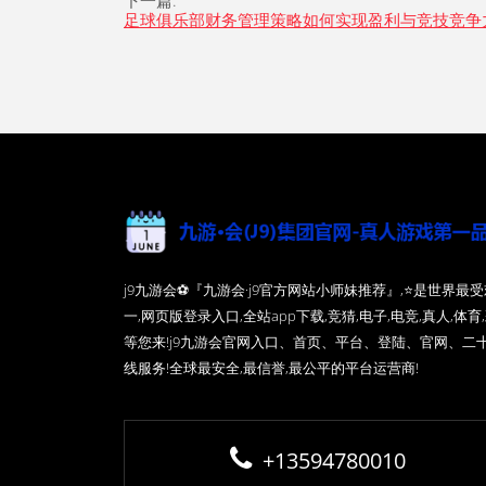
下一篇:
足球俱乐部财务管理策略如何实现盈利与竞技竞争
j9九游会⚽️『九游会·j9官方网站小师妹推荐』,⭐️是世界
一,网页版登录入口,全站app下载,竞猜,电子,电竞,真人,体育
等您来!j9九游会官网入口、首页、平台、登陆、官网、二
线服务!全球最安全,最信誉,最公平的平台运营商!
+13594780010