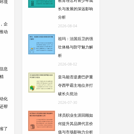
教育理念对青少年成
环境
长与发展的深远影响
分析
，企
2026-08-04
推动
祖玛：法国后卫的强
壮体格与防守魅力解
析
2026-08-02
信息
精
皇马能否逆袭巴萨重
夺西甲霸主地位并打
破长久统治
动化
2026-07-30
还帮
球员职业生涯回顾如
何提升其品牌代言价
省了
值与市场影响力分析