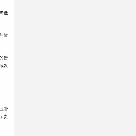
降低
的效
的普
续发
业管
宝贵