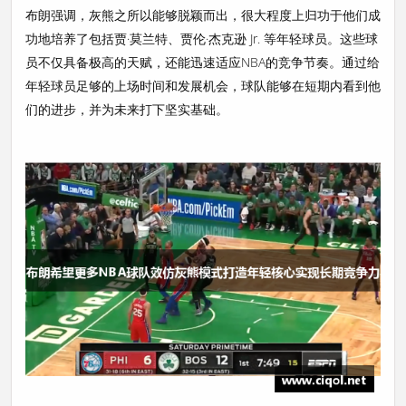
布朗强调，灰熊之所以能够脱颖而出，很大程度上归功于他们成
功地培养了包括贾·莫兰特、贾伦·杰克逊 Jr. 等年轻球员。这些球
员不仅具备极高的天赋，还能迅速适应NBA的竞争节奏。通过给
年轻球员足够的上场时间和发展机会，球队能够在短期内看到他
们的进步，并为未来打下坚实基础。