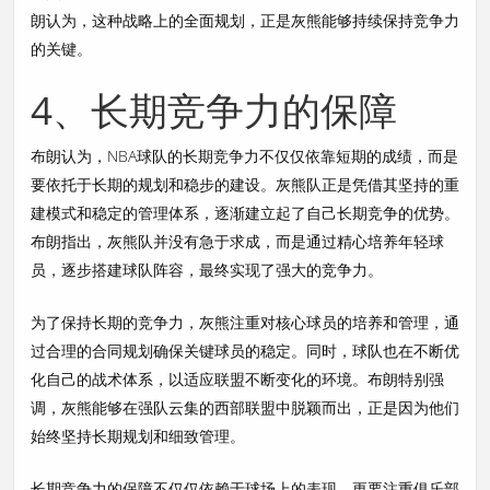
朗认为，这种战略上的全面规划，正是灰熊能够持续保持竞争力
的关键。
4、长期竞争力的保障
布朗认为，NBA球队的长期竞争力不仅仅依靠短期的成绩，而是
要依托于长期的规划和稳步的建设。灰熊队正是凭借其坚持的重
建模式和稳定的管理体系，逐渐建立起了自己长期竞争的优势。
布朗指出，灰熊队并没有急于求成，而是通过精心培养年轻球
员，逐步搭建球队阵容，最终实现了强大的竞争力。
为了保持长期的竞争力，灰熊注重对核心球员的培养和管理，通
过合理的合同规划确保关键球员的稳定。同时，球队也在不断优
化自己的战术体系，以适应联盟不断变化的环境。布朗特别强
调，灰熊能够在强队云集的西部联盟中脱颖而出，正是因为他们
始终坚持长期规划和细致管理。
长期竞争力的保障不仅仅依赖于球场上的表现，更要注重俱乐部