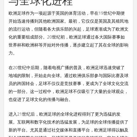
与全球化进程
欧洲足球作为一项起源于英国的体育活动，早在19世纪中期便
开始迅速传播到其他欧洲国家。最初，它仅仅是英国及其殖民地
的流行运动，但随着各大俱乐部的兴起，足球逐渐成为了欧洲文
化的重要组成部分。20世纪初，欧洲足球通过各大国际赛事如
世界杯和欧洲杯等开始对外传播，逐步建立起了其在全球的影响
力。
在20世纪中后期，随着电视广播的普及，欧洲足球迅速突破了
地域的限制，开始走向全球。通过欧洲俱乐部参与国际比赛及球
员的跨国转会，足球不仅仅是竞技赛事，更成为了全球文化交流
的一部分。这一过程中，欧洲足球不仅吸引了大量的全球观众，
也促进了足球文化的传播与融合。
进入21世纪后，欧洲足球的全球化进程得到了更为迅猛的发
展。互联网和数字化技术的迅猛发展，为足球的全球传播提供了
新的平台。尤其是通过社交媒体和直播平台，欧洲足球得以触及