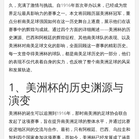
久，充满了激情与挑战。自1916年首次举办以来，已经成为世
界足坛最具影响力的赛事之一。本文将回顾历届美洲杯冠军，重
点分析南美足球强国如何在这一历史舞台上逐鹿，展示他们在该
赛事中的辉煌与成就。通过四个方面的详细阐述——美洲杯的历
史渊源、巴西和阿根廷的辉煌征程、其他南美球队的表现、以及
美洲杯对南美足球文化的影响，全面回顾这一赛事的精彩历史。
每一支曾夺得美洲杯的球队，都是南美足球历史的一部分，他们
的表现不仅代表着自身的实力，也反映了整个南美洲足球的风采
和发展轨迹。
1、美洲杯的历史渊源与
演变
美洲杯的诞生可以追溯到1916年，那时南美洲的足球协会联合
发起了这项赛事，旨在提升南美洲足球的整体水平，并通过比赛
促进地区间的交流与合作。最初，只有阿根廷、巴西、乌拉圭和
智利四个国家参加这项赛事，而如今，美洲杯已经发展成了涵盖